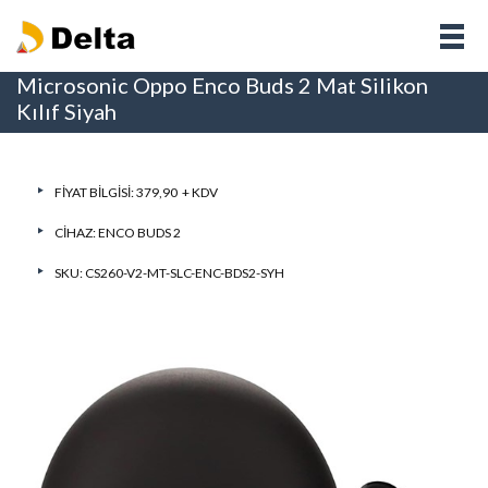
Microsonic Oppo Enco Buds 2 Mat Silikon
Kılıf Siyah
FIYAT BILGISI: 379,90 + KDV
CIHAZ:
ENCO BUDS 2
SKU: CS260-V2-MT-SLC-ENC-BDS2-SYH