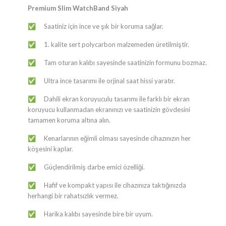
Premium Slim WatchBand Siyah
​​Saatiniz için ince ve şık bir koruma sağlar.
✅
​​1. kalite sert polycarbon malzemeden üretilmiştir.
✅
​​Tam oturan kalıbı sayesinde saatinizin formunu bozmaz.
✅
​​Ultra ince tasarımı ile orjinal saat hissi yaratır.
✅
​​Dahili ekran koruyuculu tasarımı ile farklı bir ekran
✅
koruyucu kullanmadan ekranınızı ve saatinizin gövdesini
tamamen koruma altına alın.
​​​Kenarlarının eğimli olması sayesinde cihazınızın her
✅
köşesini kaplar.
​​Güçlendirilmiş darbe emici özelliği.
✅
​​Hafif ve kompakt yapısı ile cihazınıza taktığınızda
✅
herhangi bir rahatsızlık vermez.
​​Harika kalıbı sayesinde bire bir uyum.
✅