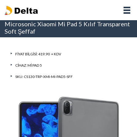
Microsonic Xiaomi Mi Pad 5 Kılıf Transparent
Soft Şeffaf
FIYAT BILGISI: 419,90 + KDV
CIHAZ:
MI PAD 5
SKU: CS130-TRP-XMI-MI-PAD5-SFF