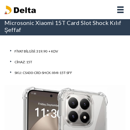
Microsonic Xiaomi 15T Card Slot Shock Kılıf
Şeffaf
FIYAT BILGISI: 319,90 + KDV
CIHAZ:
15T
SKU: CS430-CRD-SHCK-XMI-15T-SFF