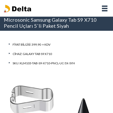
Microsonic Samsung Galaxy Tab S9 X710
Pencil Uçları 5`li Paket Siyah
FIYAT BILGISI: 399,90 + KDV
CIHAZ:
GALAXY TAB S9 X710
SKU: KLM103-TAB-S9-X710-PNCL-UC-5X-SYH