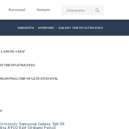
Kurumsal
İletişim
ANASAYFA
SAMSUNG
GALAXY TAB S9 ULTRA X910
: 1.349,90 + KDV
Y TAB S9 ULTRA X910
ORGM-PNCL-TAB-S9-ULTR-X910-KYSL
er
icrosonic Samsung Galaxy Tab S9
ltra X910 Kılıf Origami Pencil