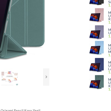
S
1
M
U
R
1
M
U
1
M
U
M
1
M
U
L
1
M
U
K
1
 Origami Pencil Koyu Yeşil