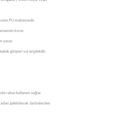
n kısım PU malzemedir.
 tamamen korur.
m sunar.
klık girişleri vs) erişilebilir.
nde rahat kullanım sağlar.
kadan gelebilecek darbelerden