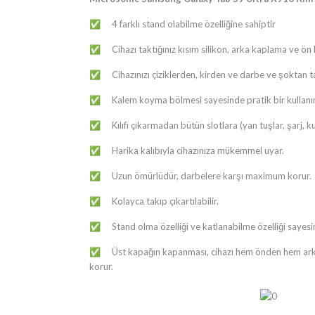
4 farklı stand olabilme özelliğine sahiptir
✅
Cihazı taktığınız kısım silikon, arka kaplama ve ö
✅
Cihazınızı çiziklerden, kirden ve darbe ve şoktan
✅
Kalem koyma bölmesi sayesinde pratik bir kullanı
✅
Kılıfı çıkarmadan bütün slotlara (yan tuşlar, şarj, kula
✅
Harika kalıbıyla cihazınıza mükemmel uyar.
✅
Uzun ömürlüdür, darbelere karşı maximum korur.
✅
Kolayca takıp çıkartılabilir.
✅
Stand olma özelliği ve katlanabilme özelliği sayesi
✅
Üst kapağın kapanması, cihazı hem önden hem ar
✅
korur.