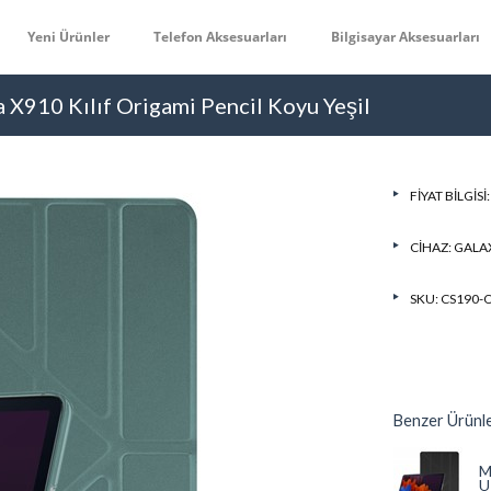
Yeni Ürünler
Telefon Aksesuarları
Bilgisayar Aksesuarları
 X910 Kılıf Origami Pencil Koyu Yeşil
FIYAT BILGISI
CIHAZ:
GALAX
SKU: CS190-
Benzer Ürünl
M
U