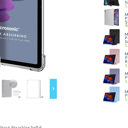
S
1
M
P
Ş
4
M
P
S
1
M
P
R
1
M
P
1
M
P
1
 Shock Absorbing Şeffaf