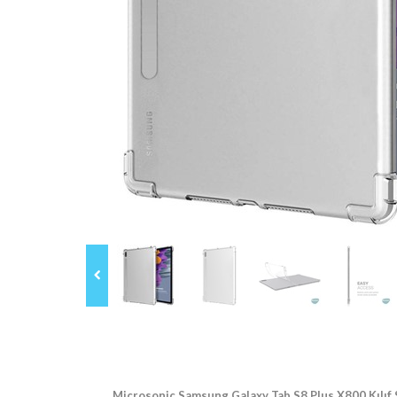
Microsonic Samsung Galaxy Tab S8 Plus X800 Kılıf