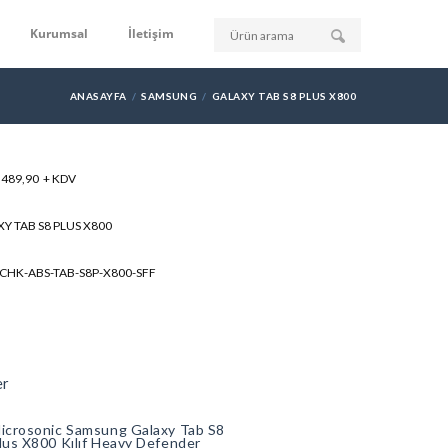
Kurumsal
İletişim
ANASAYFA
SAMSUNG
GALAXY TAB S8 PLUS X800
: 489,90 + KDV
Y TAB S8 PLUS X800
SCHK-ABS-TAB-S8P-X800-SFF
er
icrosonic Samsung Galaxy Tab S8
lus X800 Kılıf Heavy Defender