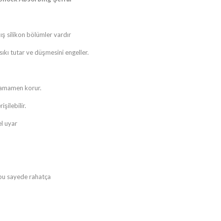
alınlaştırılmış silikon bölümler vardır
 cihazınızı sımsıkı tutar ve düşmesini engeller.
e şoktan tamamen korur.
ra erişilebilir.
emmel uyar
tmaması ve bu sayede rahatça