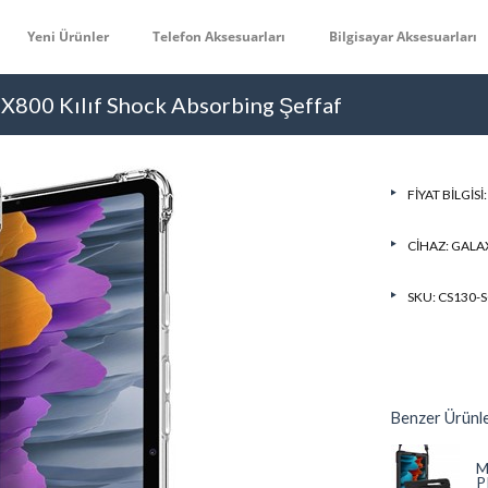
Yeni Ürünler
Telefon Aksesuarları
Bilgisayar Aksesuarları
 X800 Kılıf Shock Absorbing Şeffaf
FIYAT BILGISI
CIHAZ:
GALAX
SKU: CS130-
Benzer Ürünl
M
P