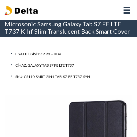
Microsonic Samsung Galaxy Tab S7 FE LTE
T737 Kılıf Slim Translucent Back Smart Cover
Siyah
FIYAT BILGISI: 859,90 + KDV
CIHAZ:
GALAXY TAB S7 FE LTE T737
SKU: CS110-SMRT-2IN1-TAB-S7-FE-T737-SYH