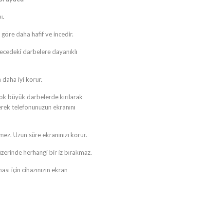
ı.
göre daha hafif ve incedir.
recedeki darbelere dayanıklı
 daha iyi korur.
 Çok büyük darbelerde kırılarak
erek telefonunuzun ekranını
mez. Uzun süre ekranınızı korur.
üzerinde herhangi bir iz bırakmaz.
sı için cihazınızın ekran