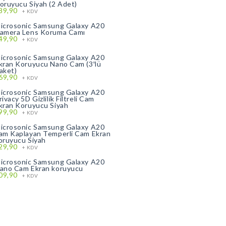
oruyucu Siyah (2 Adet)
89,90
+ KDV
icrosonic Samsung Galaxy A20
amera Lens Koruma Camı
49,90
+ KDV
icrosonic Samsung Galaxy A20
kran Koruyucu Nano Cam (3'lü
aket)
69,90
+ KDV
icrosonic Samsung Galaxy A20
rivacy 5D Gizlilik Filtreli Cam
kran Koruyucu Siyah
99,90
+ KDV
icrosonic Samsung Galaxy A20
am Kaplayan Temperli Cam Ekran
oruyucu Siyah
29,90
+ KDV
icrosonic Samsung Galaxy A20
ano Cam Ekran koruyucu
09,90
+ KDV