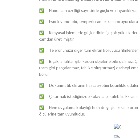
​Nano cam özelliği sayesinde güçlü ve dayanıklı yap
✅
​Esnek yapıdadır, temperli cam ekran koruyuculara 
✅
​Kimyasal işlemlerle güçlendirilmiş, çok yüksek de
✅
camdan üretilmiştir.
​Telefonunuzu diğer tüm ekran koruyucu filmlerden
✅
​Bıçak, anahtar gibi keskin objelerle bile çizilmez.
✅
(cam gibi parçalanmaz, tehlike oluşturmaz) darbeyi em
korur.
​Dokunmatik ekranın hassasiyetini kesinlikle etkile
✅
​Çıkarmak istediğinizde kolayca sökülebilir. Ekran 
✅
​Hem uygulama kolaylığı hem de güçlü ekran koruma
✅
ölçülerine tam uyumludur.