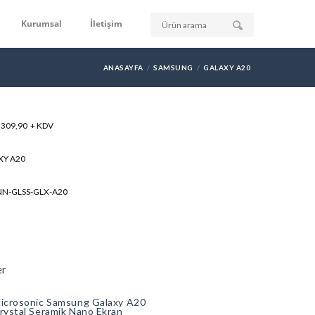
Kurumsal
İletişim
ANASAYFA
SAMSUNG
GALAXY A20
: 309,90 + KDV
XY A20
NN-GLSS-GLX-A20
er
icrosonic Samsung Galaxy A20
rystal Seramik Nano Ekran