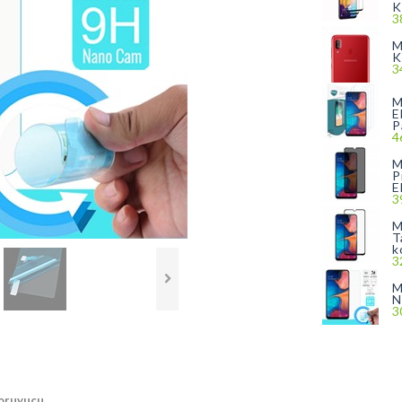
K
3
M
K
3
M
E
P
4
M
P
E
3
M
T
k
3
M
N
3
koruyucu