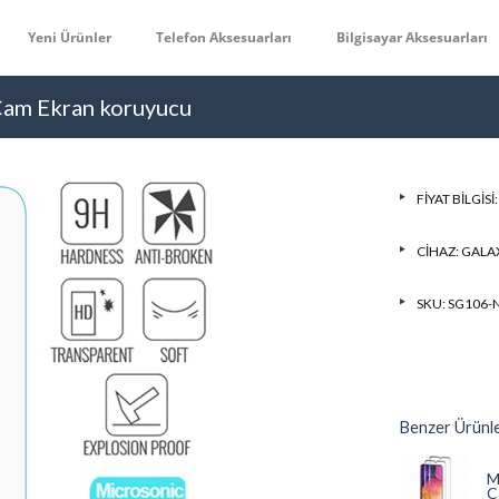
Yeni Ürünler
Telefon Aksesuarları
Bilgisayar Aksesuarları
Cam Ekran koruyucu
FIYAT BILGISI
CIHAZ:
GALA
SKU: SG106-
Benzer Ürünl
M
C