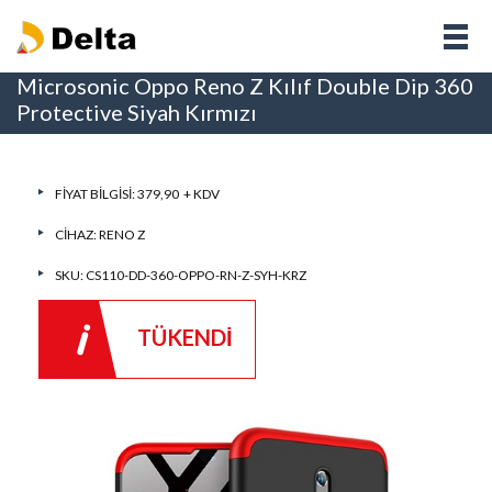
Microsonic Oppo Reno Z Kılıf Double Dip 360
Protective Siyah Kırmızı
FIYAT BILGISI: 379,90 + KDV
CIHAZ:
RENO Z
SKU: CS110-DD-360-OPPO-RN-Z-SYH-KRZ
TÜKENDİ