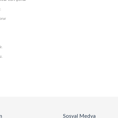
.
korur
r.
z.
m
Sosyal Medya