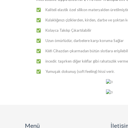
​​​Kaliteli elastik özel silikon materyalden üretilmiştir
✅
​​​Kulaklığınızı çiziklerden, kirden, darbe ve şoktan 
✅
​​​Kolayca Takılıp Çıkartılabilir
✅
​​​Uzun ömürlüdür, darbelere karşı koruma Sağlar
✅
​​​Kılıfı Cihazdan çıkarmadan bütün slotlara erişilebili
✅
​​​incedir. taşırken diğer kılıflar gibi rahatsızlık verme
✅
​​​Yumuşak dokunuş (soft feeling) hissi verir.
✅
Menü
İletişi