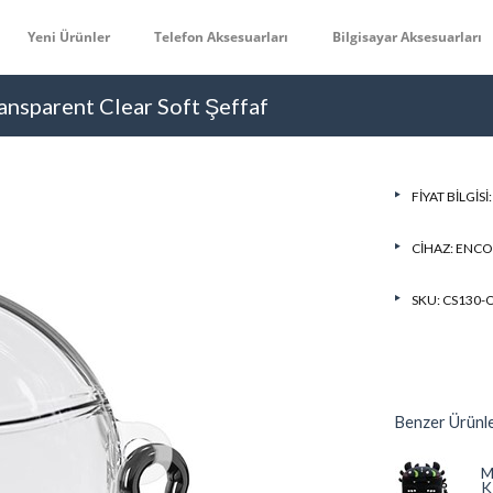
Yeni Ürünler
Telefon Aksesuarları
Bilgisayar Aksesuarları
ansparent Clear Soft Şeffaf
FIYAT BILGISI
CIHAZ:
ENCO 
SKU: CS130-
Benzer Ürünl
M
K