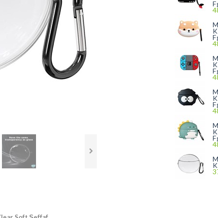
F
4
M
K
F
4
M
K
F
4
M
K
F
4
M
K
F
4
M
K
3
lear Soft Şeffaf