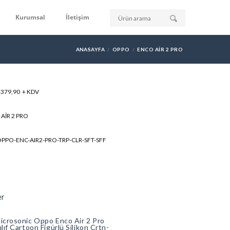
Kurumsal
İletişim
ANASAYFA
OPPO
ENCO AIR 2 PRO
: 379,90 + KDV
AIR 2 PRO
OPPO-ENC-AIR2-PRO-TRP-CLR-SFT-SFF
er
icrosonic Oppo Enco Air 2 Pro
ılıf Cartoon Figürlü Silikon Crtn-