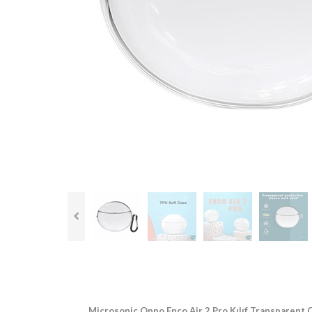
Microsonic Oppo Enco Air 2 Pro Kılıf Transparent C