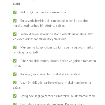
Gold
Silikon içinde özel sıvısı mevcuttur.
✅
Bu sayede içerisindeki sim ve pullar sıvı ile beraber
✅
hareket ettikçe hoş bir görüntü sağlar.
Yüzük dizaynı sayesinde stand olarak kullanabilir , film
✅
ve videolarınızı rahatlıkla izleyebilirsiniz.
Mükemmel kalıp, cihazınıza tam uyum sağlayan harika
✅
bir dizayna sahiptir.
Cihazınızı çiziklerden, kirden, darbe ve şoktan tamamen
✅
korur.
Kapağı çıkarmadan bütün slotlara erişilebilir.
✅
Uzun ömürlüdür, darbelere karşı maksimum koruma
✅
sağlar.
İçeriğinde sağlığa zararlı bir materyal bulunmamaktadır.
✅
Darbelere karşı maximum korur. Kolayca takıp
✅