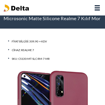
Microsonic Matte Silicone Realme 7 Kılıf Mor
FIYAT BILGISI: 309,90 + KDV
CIHAZ:
REALME 7
SKU: CS130-MT-SLC-RM-7-MR