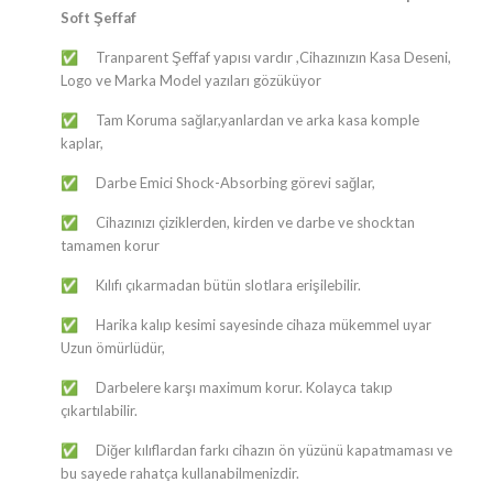
Soft Şeffaf
Tranparent Şeffaf yapısı vardır ,Cihazınızın Kasa Deseni,
✅
Logo ve Marka Model yazıları gözüküyor
Tam Koruma sağlar,yanlardan ve arka kasa komple
✅
kaplar,
Darbe Emici Shock-Absorbing görevi sağlar,
✅
Cihazınızı çiziklerden, kirden ve darbe ve shocktan
✅
tamamen korur
Kılıfı çıkarmadan bütün slotlara erişilebilir.
✅
Harika kalıp kesimi sayesinde cihaza mükemmel uyar
✅
Uzun ömürlüdür,
Darbelere karşı maximum korur. Kolayca takıp
✅
çıkartılabilir.
Diğer kılıflardan farkı cihazın ön yüzünü kapatmaması ve
✅
bu sayede rahatça kullanabilmenizdir.