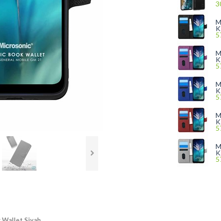
3
M
K
5
M
K
5
M
K
5
M
K
5
M
K
5
 Wallet Siyah