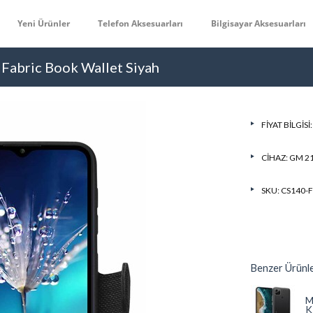
Yeni Ürünler
Telefon Aksesuarları
Bilgisayar Aksesuarları
Fabric Book Wallet Siyah
FIYAT BILGISI
CIHAZ:
GM 2
SKU: CS140-
Benzer Ürünl
M
K