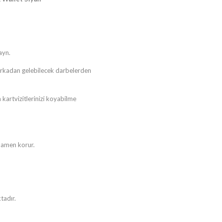
ayn.
arkadan gelebilecek darbelerden
a kartvizitlerinizi koyabilme
amamen korur.
tadır.