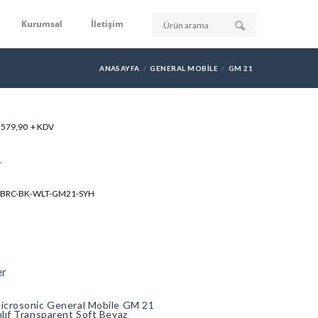
Kurumsal
İletişim
ANASAYFA
GENERAL MOBILE
GM 21
: 579,90 + KDV
1
FBRC-BK-WLT-GM21-SYH
er
icrosonic General Mobile GM 21
ılıf Transparent Soft Beyaz