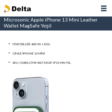
Microsonic Apple iPhone 13 Mini Leather
Wallet MagSafe Yeşil
FIYAT BILGISI: 489,90 + KDV
CIHAZ:
IPHONE 13 MINI
SKU: CS480-LTHR-WLT-MGSF-IP13-MN-YSL