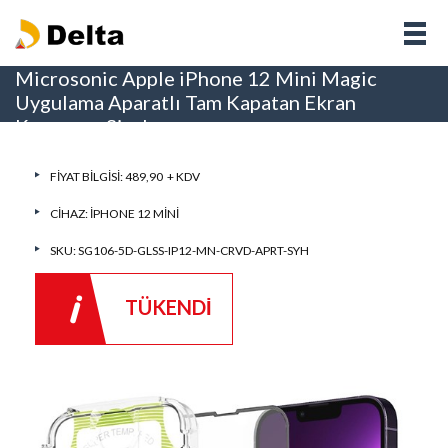
Microsonic Apple iPhone 12 Mini Magic
Uygulama Aparatlı Tam Kapatan Ekran
Koruyucu Siyah
FIYAT BILGISI: 489,90 + KDV
CIHAZ:
IPHONE 12 MINI
SKU: SG106-5D-GLSS-IP12-MN-CRVD-APRT-SYH
TÜKENDİ