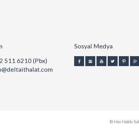
m
Sosyal Medya
2 511 6210 (Pbx)
o@deltaithalat.com
© Her Hakkı Sakl