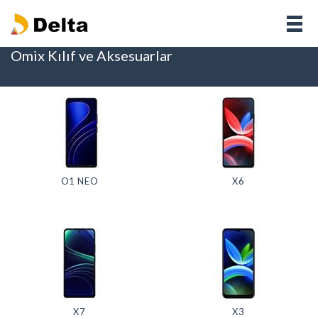
Omix Kılıf ve Aksesuarlar
O1 NEO
X6
X7
X3