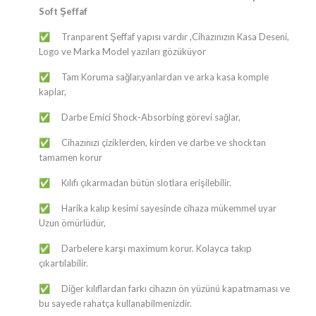
Soft Şeffaf
Tranparent Şeffaf yapısı vardır ,Cihazınızın Kasa Deseni,
✅
Logo ve Marka Model yazıları gözüküyor
Tam Koruma sağlar,yanlardan ve arka kasa komple
✅
kaplar,
Darbe Emici Shock-Absorbing görevi sağlar,
✅
Cihazınızı çiziklerden, kirden ve darbe ve shocktan
✅
tamamen korur
Kılıfı çıkarmadan bütün slotlara erişilebilir.
✅
Harika kalıp kesimi sayesinde cihaza mükemmel uyar
✅
Uzun ömürlüdür,
Darbelere karşı maximum korur. Kolayca takıp
✅
çıkartılabilir.
Diğer kılıflardan farkı cihazın ön yüzünü kapatmaması ve
✅
bu sayede rahatça kullanabilmenizdir.