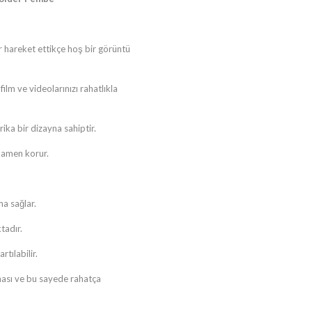
er hareket ettikçe hoş bir görüntü
ilm ve videolarınızı rahatlıkla
ka bir dizayna sahiptir.
amamen korur.
a sağlar.
tadır.
tılabilir.
ması ve bu sayede rahatça