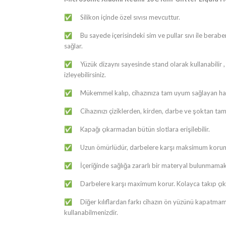
Silikon içinde özel sıvısı mevcuttur.
✅
Bu sayede içerisindeki sim ve pullar sıvı ile berab
✅
sağlar.
Yüzük dizaynı sayesinde stand olarak kullanabilir , f
✅
izleyebilirsiniz.
Mükemmel kalıp, cihazınıza tam uyum sağlayan hari
✅
Cihazınızı çiziklerden, kirden, darbe ve şoktan t
✅
Kapağı çıkarmadan bütün slotlara erişilebilir.
✅
Uzun ömürlüdür, darbelere karşı maksimum korum
✅
İçeriğinde sağlığa zararlı bir materyal bulunmamak
✅
Darbelere karşı maximum korur. Kolayca takıp çıkar
✅
Diğer kılıflardan farkı cihazın ön yüzünü kapatma
✅
kullanabilmenizdir.