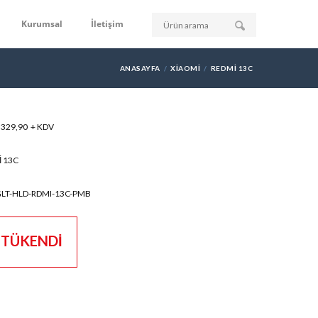
Kurumsal
İletişim
ANASAYFA
XIAOMI
REDMI 13C
: 329,90 + KDV
 13C
GLT-HLD-RDMI-13C-PMB
TÜKENDİ