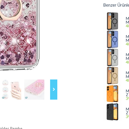
Benzer Ürünl
M
M
4
M
M
4
M
M
4
M
M
4
M
Z
3
M
Z
3
Holder Pembe