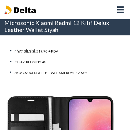
Microsonic Xiaomi Redmi 12 Kılıf Delux
Leather Wallet Siyah
FIYAT BILGISI: 519,90 + KDV
CIHAZ:
REDMI 12 4G
SKU: CS180-DLX-LTHR-WLT-XMI-RDMI-12-SYH