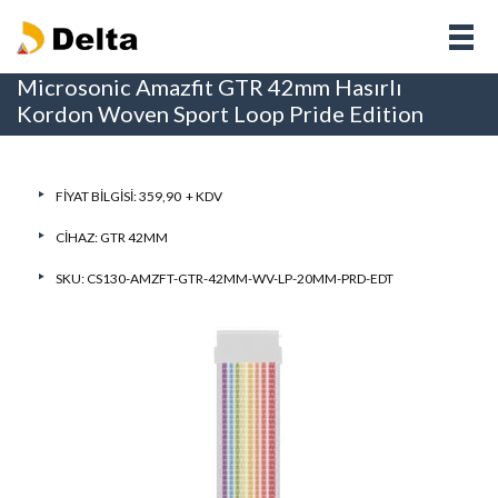
Microsonic Amazfit GTR 42mm Hasırlı
Kordon Woven Sport Loop Pride Edition
FIYAT BILGISI: 359,90 + KDV
CIHAZ:
GTR 42MM
SKU: CS130-AMZFT-GTR-42MM-WV-LP-20MM-PRD-EDT