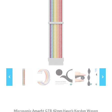
Microsonic Amazfit GTR 42mm Hasırlı Kordon Woven