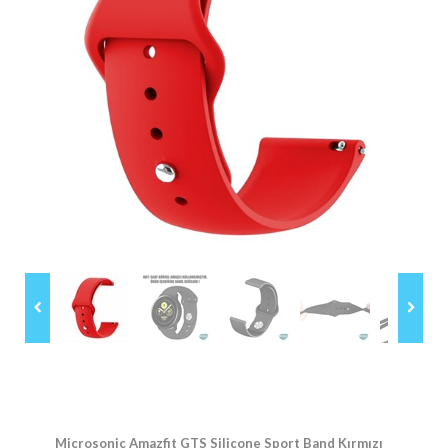
Microsonic Amazfit GTS Silicone Sport Band Kırmızı