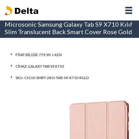
Microsonic Samsung Galaxy Tab S9 X710 Kılıf
Slim Translucent Back Smart Cover Rose Gold
FIYAT BILGISI: 779,90 + KDV
CIHAZ:
GALAXY TAB S9 X710
SKU: CS110-SMRT-2IN1-TAB-S9-X710-RGLD