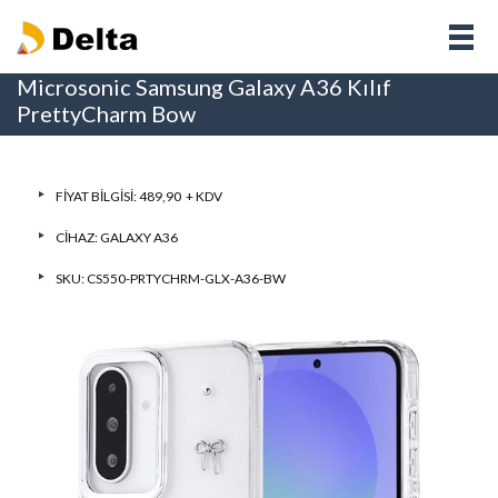
Microsonic Samsung Galaxy A36 Kılıf
PrettyCharm Bow
FIYAT BILGISI: 489,90 + KDV
CIHAZ:
GALAXY A36
SKU: CS550-PRTYCHRM-GLX-A36-BW