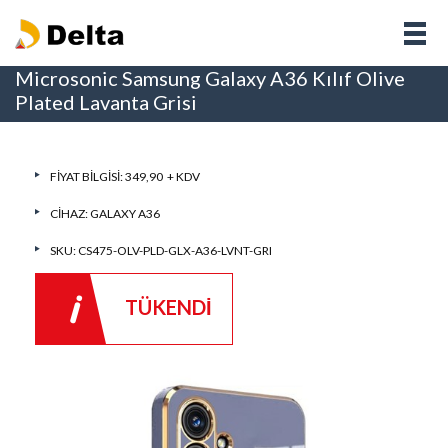
Microsonic Samsung Galaxy A36 Kılıf Olive
Plated Lavanta Grisi
FIYAT BILGISI: 349,90 + KDV
CIHAZ:
GALAXY A36
SKU: CS475-OLV-PLD-GLX-A36-LVNT-GRI
TÜKENDİ