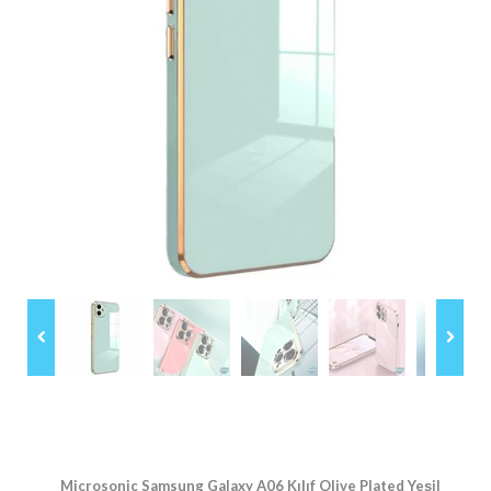
Microsonic Samsung Galaxy A06 Kılıf Olive Plated Yeşil