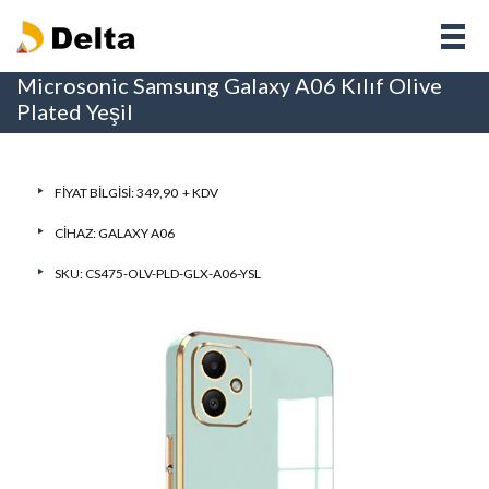
Microsonic Samsung Galaxy A06 Kılıf Olive
Plated Yeşil
FIYAT BILGISI: 349,90 + KDV
CIHAZ:
GALAXY A06
SKU: CS475-OLV-PLD-GLX-A06-YSL