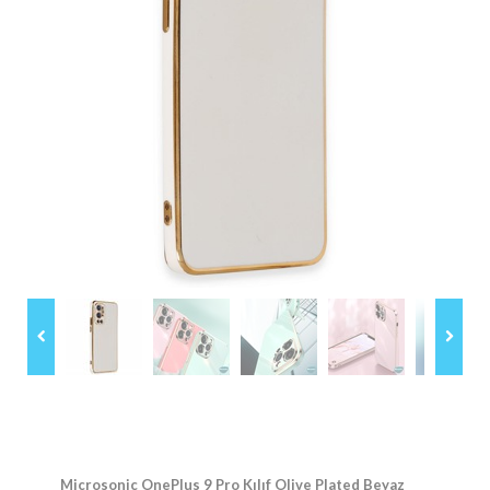
Microsonic OnePlus 9 Pro Kılıf Olive Plated Beyaz