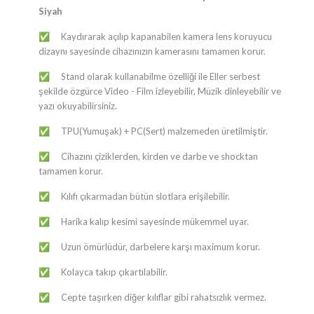
Siyah
Kaydırarak açılıp kapanabilen kamera lens koruyucu
✅
dizaynı sayesinde cihazınızın kamerasını tamamen korur.
Stand olarak kullanabilme özelliği ile Eller serbest
✅
şekilde özgürce Video - Film izleyebilir, Müzik dinleyebilir ve
yazı okuyabilirsiniz.
TPU(Yumuşak) + PC(Sert) malzemeden üretilmiştir.
✅
Cihazını çiziklerden, kirden ve darbe ve shocktan
✅
tamamen korur.
Kılıfı çıkarmadan bütün slotlara erişilebilir.
✅
Harika kalıp kesimi sayesinde mükemmel uyar.
✅
Uzun ömürlüdür, darbelere karşı maximum korur.
✅
Kolayca takıp çıkartılabilir.
✅
Cepte taşırken diğer kılıflar gibi rahatsızlık vermez.
✅