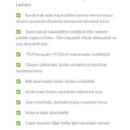
Lacivert
Kaydırarak açılıp kapanabilen kamera lens koruyucu
✅
dizaynı sayesinde cihazınızın kamerasını tamamen korur.
Stand olarak kullanabilme özelliği ile Eller serbest
✅
şekilde özgürce Video - Film izleyebilir, Müzik dinleyebilir ve
yazı okuyabilirsiniz.
TPU(Yumuşak) + PC(Sert) malzemeden üretilmiştir.
✅
Cihazını çiziklerden, kirden ve darbe ve shocktan
✅
tamamen korur.
Kılıfı çıkarmadan bütün slotlara erişilebilir.
✅
Harika kalıp kesimi sayesinde mükemmel uyar.
✅
Uzun ömürlüdür, darbelere karşı maximum korur.
✅
Kolayca takıp çıkartılabilir.
✅
Cepte taşırken diğer kılıflar gibi rahatsızlık vermez.
✅