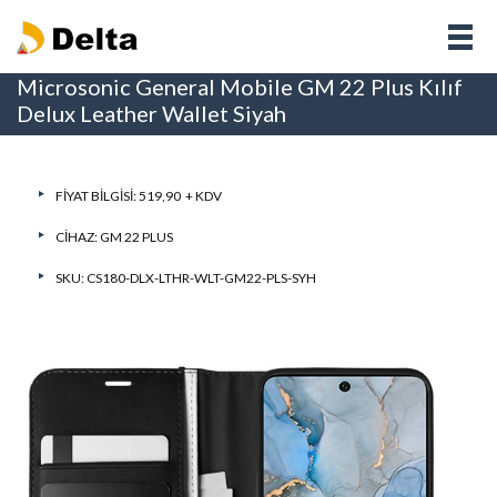
Microsonic General Mobile GM 22 Plus Kılıf
Delux Leather Wallet Siyah
FIYAT BILGISI: 519,90 + KDV
CIHAZ:
GM 22 PLUS
SKU: CS180-DLX-LTHR-WLT-GM22-PLS-SYH