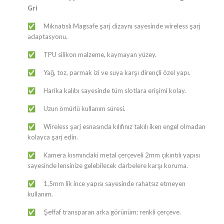
Gri
Mıknatıslı Magsafe şarj dizaynı sayesinde wireless şarj
✅
adaptasyonu.
TPU silikon malzeme, kaymayan yüzey.
✅
Yağ, toz, parmak izi ve suya karşı dirençli özel yapı.
✅
Harika kalıbı sayesinde tüm slotlara erişimi kolay.
✅
Uzun ömürlü kullanım süresi.
✅
Wireless şarj esnasında kılıfınız takılı iken engel olmadan
✅
kolayca şarj edin.
Kamera kısmındaki metal çerçeveli 2mm çıkıntılı yapısı
✅
sayesinde lensinize gelebilecek darbelere karşı koruma.
1,5mm lik ince yapısı sayesinde rahatsız etmeyen
✅
kullanım.
Şeffaf transparan arka görünüm; renkli çerçeve.
✅