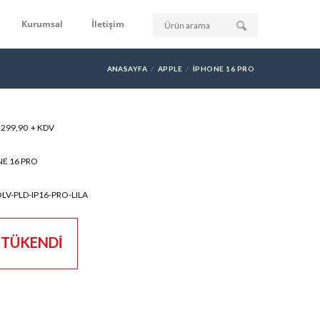
Kurumsal
İletişim
ANASAYFA
APPLE
IPHONE 16 PRO
: 299,90 + KDV
E 16 PRO
LV-PLD-IP16-PRO-LILA
TÜKENDİ