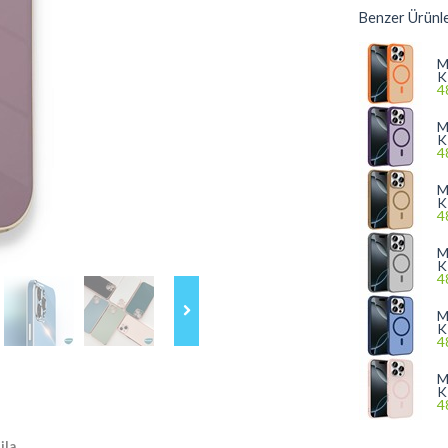
Benzer Ürünl
M
K
4
M
K
4
M
K
4
M
K
4
M
K
4
M
K
4
ila