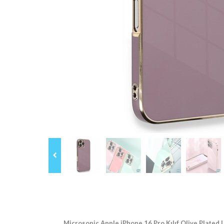
Microsonic Apple iPhone 16 Pro Kılıf Olive Plated L