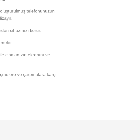
n oluşturulmuş telefonunuzun
dizayn.
rden cihazınızı korur.
ğmeler.
le cihazınızın ekranını ve
üşmelere ve çarpmalara karşı