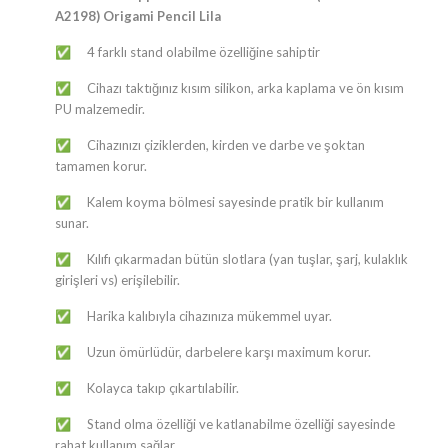
A2198) Origami Pencil Lila
4 farklı stand olabilme özelliğine sahiptir
✅
Cihazı taktığınız kısım silikon, arka kaplama ve ön kısım
✅
PU malzemedir.
Cihazınızı çiziklerden, kirden ve darbe ve şoktan
✅
tamamen korur.
Kalem koyma bölmesi sayesinde pratik bir kullanım
✅
sunar.
Kılıfı çıkarmadan bütün slotlara (yan tuşlar, şarj, kulaklık
✅
girişleri vs) erişilebilir.
Harika kalıbıyla cihazınıza mükemmel uyar.
✅
Uzun ömürlüdür, darbelere karşı maximum korur.
✅
Kolayca takıp çıkartılabilir.
✅
Stand olma özelliği ve katlanabilme özelliği sayesinde
✅
rahat kullanım sağlar.