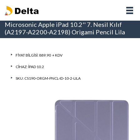
Microsonic Apple iPad 10.2'' 7. Nesil Kılıf
(A2197-A2200-A2198) Origami Pencil Lila
FIYAT BILGISI: 889,90 + KDV
CIHAZ:
IPAD 10.2
SKU: CS190-ORGM-PNCL-ID-10-2-LILA