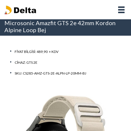
Microsonic Amazfit GTS 2e 42mm Kordon
Alpine Loop Bej
FIYAT BILGISI: 489,90 + KDV
CIHAZ:
GTS 2E
SKU: CS285-AMZ-GTS-2E-ALPN-LP-20MM-BJ