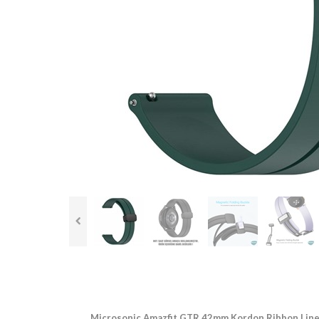
Microsonic Amazfit GTR 42mm Kordon Ribbon Line