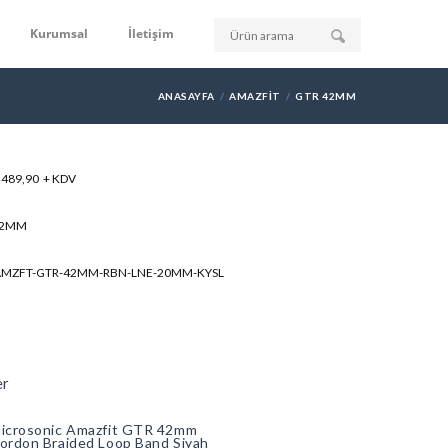
Kurumsal
İletişim
ANASAYFA
AMAZFIT
GTR 42MM
: 489,90 + KDV
42MM
-AMZFT-GTR-42MM-RBN-LNE-20MM-KYSL
er
icrosonic Amazfit GTR 42mm
ordon Braided Loop Band Siyah