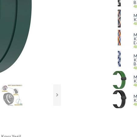
B
4
M
K
4
M
K
E
4
M
K
B
4
M
K
4
M
K
4
 Koyu Yeşil