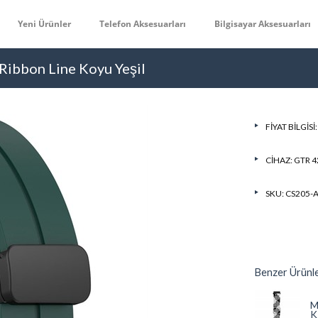
Yeni Ürünler
Telefon Aksesuarları
Bilgisayar Aksesuarları
ibbon Line Koyu Yeşil
FIYAT BILGISI
CIHAZ:
GTR 
SKU: CS205
Benzer Ürünl
M
K