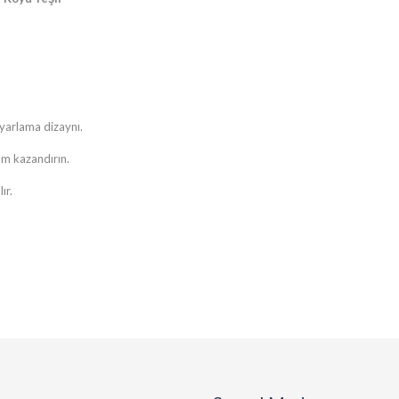
ayarlama dizaynı.
üm kazandırın.
ır.