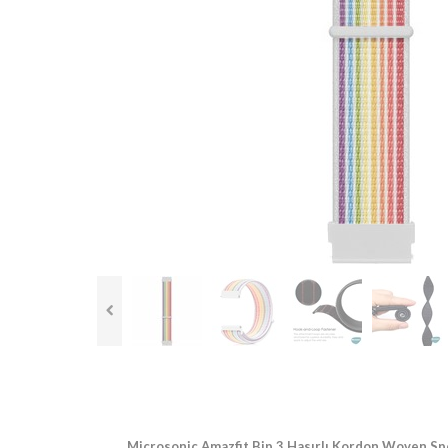
Microsonic Amazfit Bip 3 Hasırlı Kordon Woven Spo