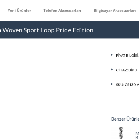
Yeni Ürünler
Telefon Aksesuarları
Bilgisayar Aksesuarları
n Woven Sport Loop Pride Edition
FIYAT BILGISI
CIHAZ:
BIP 3
SKU: CS130
Benzer Ürünl
M
B