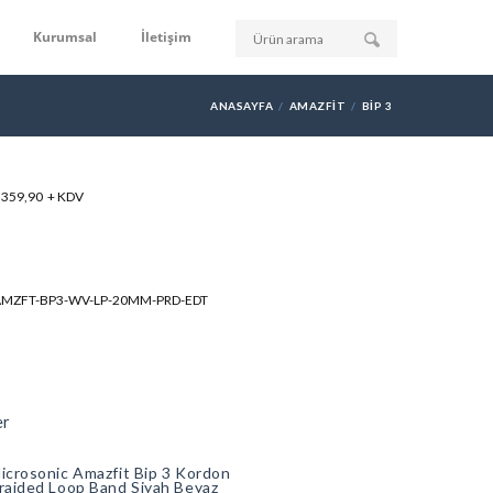
Kurumsal
İletişim
ANASAYFA
AMAZFIT
BIP 3
: 359,90 + KDV
-AMZFT-BP3-WV-LP-20MM-PRD-EDT
er
icrosonic Amazfit Bip 3 Kordon
raided Loop Band Siyah Beyaz