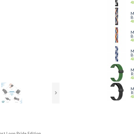
4
M
B
4
M
B
4
M
B
4
M
R
4
M
R
4
rt Loop Pride Edition