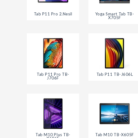
Tab P11 Pro 2.Nesil
Yoga Smart Tab TB-
X705F
Tab P11 Pro TB-
Tab P11 TB-J606L
J706F
Tab M10 Plus TB-
Tab M10 TB-X605F